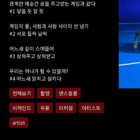
관계란 매순간 공을 주고받는 게임과 같다
#1 닿을 듯 말 듯
게임의 룰, 사람과 사람 사이의 선 넘기
#2 서로 들락 날락
어느새 깊이 스며들어
#3 상처주고 상처받고
우리는 하나가 될 수 있을까?
#4 어느새 얽히고 설키다
전체보기
촬영
댄스필름
비하인드
무용
리허설
아티스트
artist