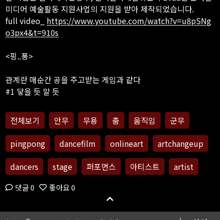
미디어 예술활동 지원사업의 지원을 받아 제작되었습니다.
full video_
https://www.youtube.com/watch?v=u8pSNg
o3px4&t=910s
<핑..퐁>
관계란 매순간 공을 주고받는 게임과 같다
#1 닿을 듯 말 듯
게임의 룰, 사람과 사람 사이의 선 넘기
전체보기
안무
무용
춤
움직임
군무
#2 서로 들락 날락
pingpong
dancefilm
onlineart
artchangeup
어느새 깊이 스며들어
#3 상처주고 상처받고
dancers
stage
퍼포먼스
아티스트
artist
우리는 하나가 될 수 있을까?
댓글 0
좋아요 0