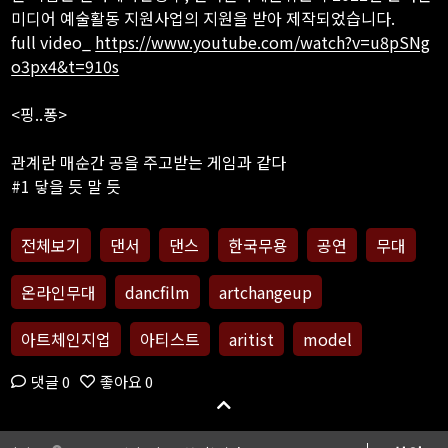
미디어 예술활동 지원사업의 지원을 받아 제작되었습니다.
full video_
https://www.youtube.com/watch?v=u8pSNg
o3px4&t=910s
<핑..퐁>
관계란 매순간 공을 주고받는 게임과 같다
#1 닿을 듯 말 듯
게임의 룰, 사람과 사람 사이의 선 넘기
전체보기
댄서
댄스
한국무용
공연
무대
#2 서로 들락 날락
온라인무대
dancfilm
artchangeup
어느새 깊이 스며들어
#3 상처주고 상처받고
아트체인지업
아티스트
aritist
model
우리는 하나가 될 수 있을까?
댓글 0
좋아요 0