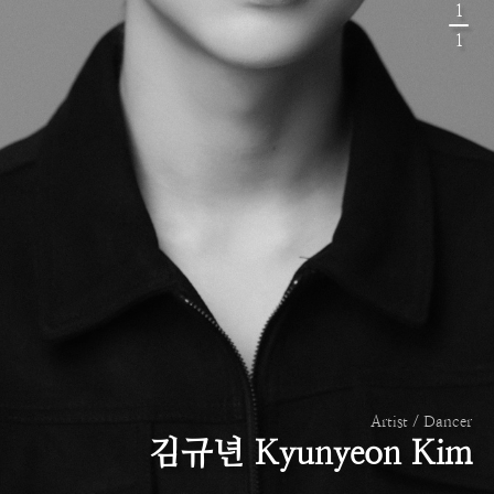
1
1
Artist / Dancer
김규년 Kyunyeon Kim