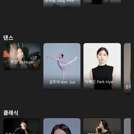
양희윤 Yang Heeyoon
댄스
주현 Ju Hyun
박혜민 Park Hyemin
김주아 Kim Jua
클래식