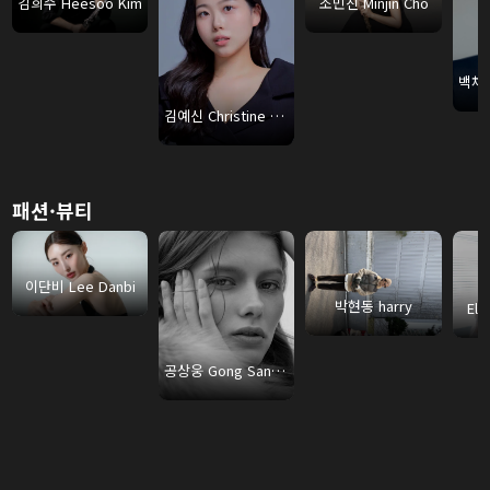
김희수 Heesoo Kim
조민진 Minjin Cho
김예신 Christine Kim
패션·뷰티
이단비 Lee Danbi
박현동 harry
Ell
공상웅 Gong Sangung